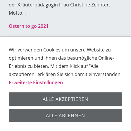
der Kräuterpädagogin Frau Christine Zehnter.
Motto...
Ostern to go 2021
Wir verwenden Cookies um unsere Website zu
Impressum
Kontakt
Datenschutz
Cookies
optimieren und Ihnen das bestmögliche Online-
Sitemap
Erlebnis zu bieten. Mit dem Klick auf "Alle
akzeptieren" erklären Sie sich damit einverstanden.
© 2026 Ganzheitliche Gesundheit Lorenga® e.V.
Erweiterte Einstellungen
ALLE AKZEPTIEREN
ALLE ABLEHNEN