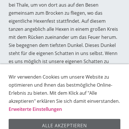
bei Thale, um von dort aus auf den Besen
gemeinsam zum Brocken zu fliegen, wo das
eigentliche Hexenfest stattfindet. Auf diesem
tanzen angeblich alle Hexen in einem großen Kreis
mit dem Rücken zueinander um das Feuer herum.
Sie begegnen dem tiefsten Dunkel. Dieses Dunkel
steht für die eigenen Schatten in uns selbst. Wenn
es uns möglich ist unsere eigenen Schatten zu
erkennen und zu heilen, dann bekommt man das
Wir verwenden Cookies um unsere Website zu
sogenannte Hexenmal und die „Fähigkeit der
optimieren und Ihnen das bestmögliche Online-
Zauberei„. So haben auch wir als Verein ein
Erlebnis zu bieten. Mit dem Klick auf "Alle
bisschen dort …… gezaubert.
akzeptieren" erklären Sie sich damit einverstanden.
Erweiterte Einstellungen
Impressum
Kontakt
Datenschutz
Cookies
ALLE AKZEPTIEREN