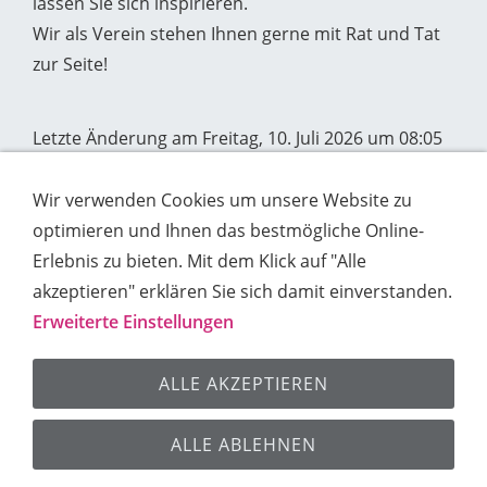
lassen Sie sich inspirieren.
Wir als Verein stehen Ihnen gerne mit Rat und Tat
zur Seite!
Letzte Änderung am Freitag, 10. Juli 2026 um 08:05
Uhr.
Wir verwenden Cookies um unsere Website zu
optimieren und Ihnen das bestmögliche Online-
Erlebnis zu bieten. Mit dem Klick auf "Alle
akzeptieren" erklären Sie sich damit einverstanden.
Erweiterte Einstellungen
Impressum
Kontakt
Datenschutz
Cookies
ALLE AKZEPTIEREN
Sitemap
ALLE ABLEHNEN
© 2026 Ganzheitliche Gesundheit Lorenga® e.V.